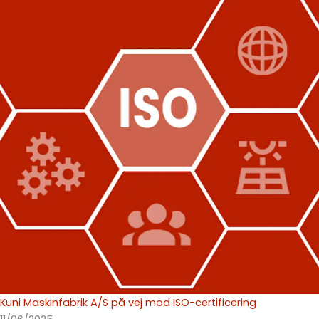
Kuni Maskinfabrik A/S på vej mod ISO-certificering